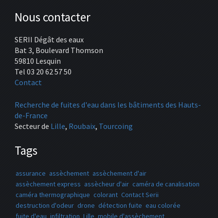
Nous contacter
SERII Dégât des eaux
Bat 3, Boulevard Thomson
59810 Lesquin
Tel 03 20 62 57 50
Contact
Recherche de fuites d'eau dans les bâtiments des Hauts-
de-France
Secteur de
Lille
,
Roubaix
,
Tourcoing
Tags
assurance
assèchement
assèchement d'air
assèchement express
assècheur d'air
caméra de canalisation
caméra thermographique
colorant
Contact Serii
destruction d'odeur
drone
détection fuite
eau colorée
fuite d'eau
infiltration
Lille
mobile d'assèchement