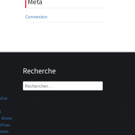
Meta
Connexion
Recherche
Rechercher :
d'air
t
drone
 d'eau
ement