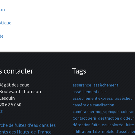
ion
stique
ée
 contacter
Tags
Dégât des eaux
assurance
assèchement
 Boulevard Thomson
assèchement d'air
Lesquin
assèchement express
assècheur 
20 62 57 50
caméra de canalisation
ct
caméra thermographique
coloran
Contact Serii
destruction d'odeur
che de fuites d'eau dans les
détection fuite
eau colorée
fuite
nts des Hauts-de-France
infiltration
Lille
mobile d'assèch