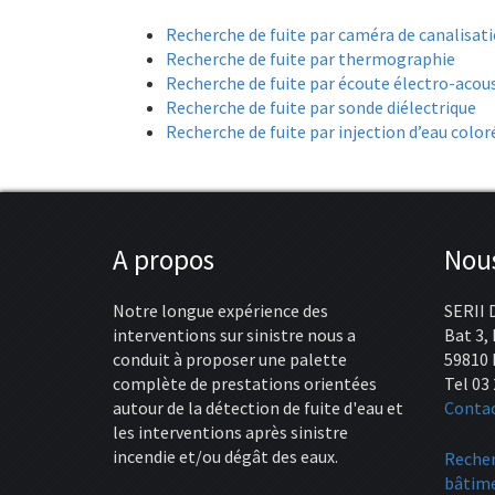
Recherche de fuite par caméra de canalisat
Recherche de fuite par thermographie
Recherche de fuite par écoute électro-acou
Recherche de fuite par sonde diélectrique
Recherche de fuite par injection d’eau color
A propos
Nous
Notre longue expérience des
SERII 
interventions sur sinistre nous a
Bat 3,
conduit à proposer une palette
59810 
complète de prestations orientées
Tel 03 
autour de la détection de fuite d'eau et
Conta
les interventions après sinistre
incendie et/ou dégât des eaux.
Recher
bâtime