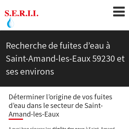
Skip
to
content
Recherche de fuites d’eau à
Saint-Amand-les-Eaux 59230 et
ses environs
Déterminer l’origine de vos fuites
d’eau dans le secteur de Saint-
Amand-les-Eaux
A quoi bon réparer les
dégâts des eaux
à Saint-Amand-