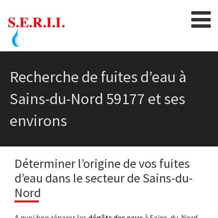
Skip
to
content
Recherche de fuites d’eau à
Sains-du-Nord 59177 et ses
environs
Déterminer l’origine de vos fuites
d’eau dans le secteur de Sains-du-
Nord
A quoi bon réparer les
dégâts des eaux
à Sains-du-Nord