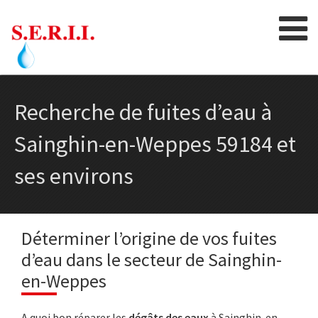
Skip
to
content
Recherche de fuites d’eau à
Sainghin-en-Weppes 59184 et
ses environs
Déterminer l’origine de vos fuites
d’eau dans le secteur de Sainghin-
en-Weppes
A quoi bon réparer les
dégâts des eaux
à Sainghin-en-