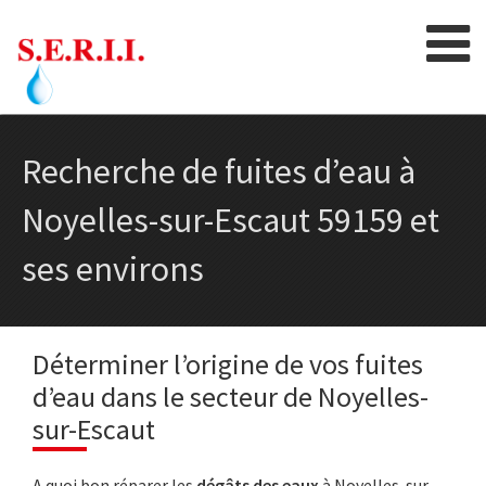
Skip
to
content
Recherche de fuites d’eau à
Noyelles-sur-Escaut 59159 et
ses environs
Déterminer l’origine de vos fuites
d’eau dans le secteur de Noyelles-
sur-Escaut
A quoi bon réparer les
dégâts des eaux
à Noyelles-sur-