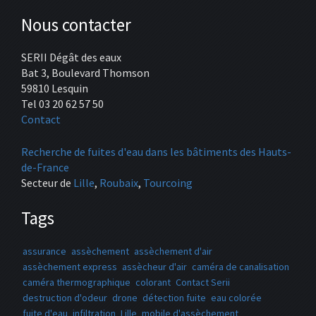
Nous contacter
SERII Dégât des eaux
Bat 3, Boulevard Thomson
59810 Lesquin
Tel 03 20 62 57 50
Contact
Recherche de fuites d'eau dans les bâtiments des Hauts-
de-France
Secteur de
Lille
,
Roubaix
,
Tourcoing
Tags
assurance
assèchement
assèchement d'air
assèchement express
assècheur d'air
caméra de canalisation
caméra thermographique
colorant
Contact Serii
destruction d'odeur
drone
détection fuite
eau colorée
fuite d'eau
infiltration
Lille
mobile d'assèchement