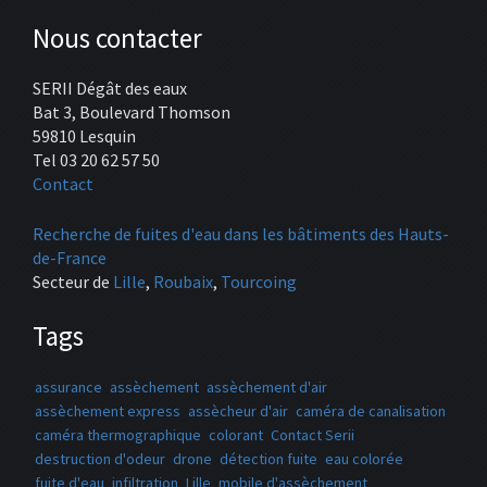
Nous contacter
SERII Dégât des eaux
Bat 3, Boulevard Thomson
59810 Lesquin
Tel 03 20 62 57 50
Contact
Recherche de fuites d'eau dans les bâtiments des Hauts-
de-France
Secteur de
Lille
,
Roubaix
,
Tourcoing
Tags
assurance
assèchement
assèchement d'air
assèchement express
assècheur d'air
caméra de canalisation
caméra thermographique
colorant
Contact Serii
destruction d'odeur
drone
détection fuite
eau colorée
fuite d'eau
infiltration
Lille
mobile d'assèchement