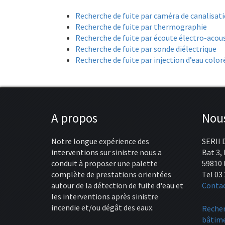
Recherche de fuite par caméra de canalisat
Recherche de fuite par thermographie
Recherche de fuite par écoute électro-acou
Recherche de fuite par sonde diélectrique
Recherche de fuite par injection d’eau color
A propos
Nous
Notre longue expérience des
SERII 
interventions sur sinistre nous a
Bat 3,
conduit à proposer une palette
59810 
complète de prestations orientées
Tel 03 
autour de la détection de fuite d'eau et
Conta
les interventions après sinistre
incendie et/ou dégât des eaux.
Recher
bâtime