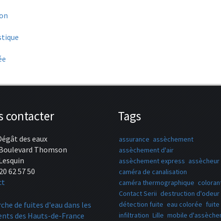
ion
stique
ée
 contacter
Tags
Dégât des eaux
assurance
assèchement
 Boulevard Thomson
assèchement d'air
Lesquin
assèchement express
assècheur 
20 62 57 50
caméra de canalisation
ct
caméra thermographique
coloran
Contact Serii
destruction d'odeur
che de fuites d'eau dans les
détection fuite
eau colorée
fuite
nts des Hauts-de-France
infiltration
Lille
mobile d'assèch