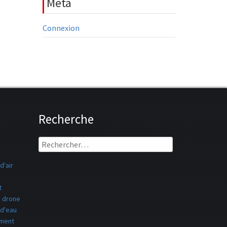
Meta
Connexion
Recherche
Rechercher :
d'air
t
drone
 d'eau
ement