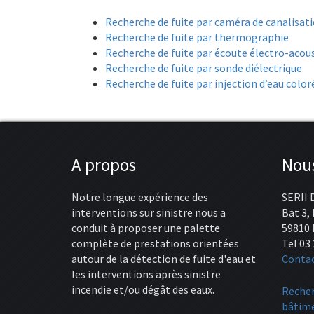
Recherche de fuite par caméra de canalisat
Recherche de fuite par thermographie
Recherche de fuite par écoute électro-acou
Recherche de fuite par sonde diélectrique
Recherche de fuite par injection d’eau color
A propos
Nous
Notre longue expérience des
SERII 
interventions sur sinistre nous a
Bat 3,
conduit à proposer une palette
59810 
complète de prestations orientées
Tel 03 
autour de la détection de fuite d'eau et
Conta
les interventions après sinistre
incendie et/ou dégât des eaux.
Recher
bâtime