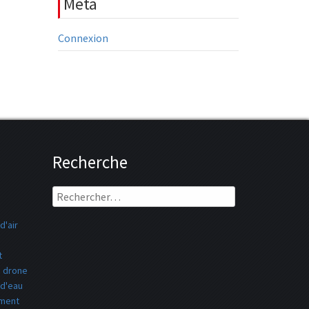
Meta
Connexion
Recherche
Rechercher :
d'air
t
drone
 d'eau
ement