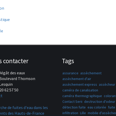
ion
stique
ée
 contacter
Tags
Dégât des eaux
assurance
assèchement
 Boulevard Thomson
assèchement d'air
Lesquin
assèchement express
assècheur 
20 62 57 50
caméra de canalisation
ct
caméra thermographique
coloran
Contact Serii
destruction d'odeur
che de fuites d'eau dans les
détection fuite
eau colorée
fuite
nts des Hauts-de-France
infiltration
Lille
mobile d'assèch