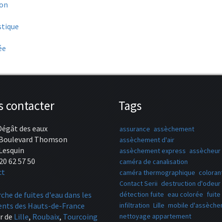
ion
stique
ée
 contacter
Tags
Dégât des eaux
assurance
assèchement
 Boulevard Thomson
assèchement d'air
Lesquin
assèchement express
assècheur 
20 62 57 50
caméra de canalisation
ct
caméra thermographique
coloran
Contact Serii
destruction d'odeur
che de fuites d'eau dans les
détection fuite
eau colorée
fuite
nts des Hauts-de-France
infiltration
Lille
mobile d'assèch
r de
Lille
,
Roubaix
,
Tourcoing
nettoyage appartement