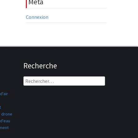
Meta
Connexion
Recherche
Rechercher :
d'air
t
drone
 d'eau
ement