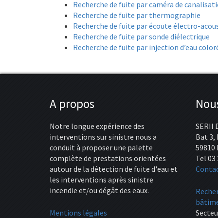
Recherche de fuite par caméra de canalisat
Recherche de fuite par thermographie
Recherche de fuite par écoute électro-acou
Recherche de fuite par sonde diélectrique
Recherche de fuite par injection d’eau color
A propos
Nous
Notre longue expérience des
SERII 
interventions sur sinistre nous a
Bat 3,
conduit à proposer une palette
59810 
complète de prestations orientées
Tel 03 
autour de la détection de fuite d'eau et
Conta
les interventions après sinistre
incendie et/ou dégât des eaux.
Recher
bâtime
Mentions légales
Secteu