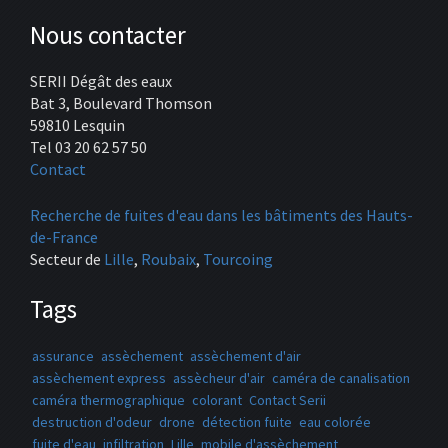
Nous contacter
SERII Dégât des eaux
Bat 3, Boulevard Thomson
59810 Lesquin
Tel 03 20 62 57 50
Contact
Recherche de fuites d'eau dans les bâtiments des Hauts-
de-France
Secteur de
Lille
,
Roubaix
,
Tourcoing
Tags
assurance
assèchement
assèchement d'air
assèchement express
assècheur d'air
caméra de canalisation
caméra thermographique
colorant
Contact Serii
destruction d'odeur
drone
détection fuite
eau colorée
fuite d'eau
infiltration
Lille
mobile d'assèchement